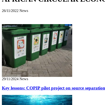
26/11/2022 News
29/11/2024 News
Key lessons: COPIP pilot project on source separat